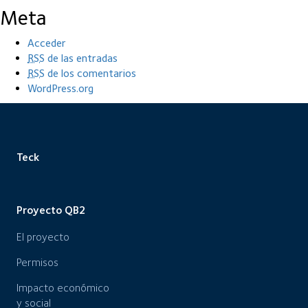
Meta
Acceder
RSS
de las entradas
RSS
de los comentarios
WordPress.org
Teck
Proyecto QB2
El proyecto
Permisos
Impacto económico
y social