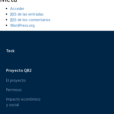
Acceder
RSS
de las entradas
RSS
de los comentarios
WordPress.org
Teck
Proyecto QB2
El proyecto
Permisos
Impacto económico
y social