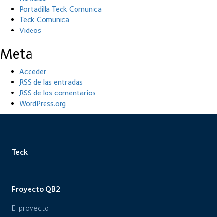
Portadilla Teck Comunica
Teck Comunica
Videos
Meta
Acceder
RSS
de las entradas
RSS
de los comentarios
WordPress.org
Teck
Proyecto QB2
El proyecto