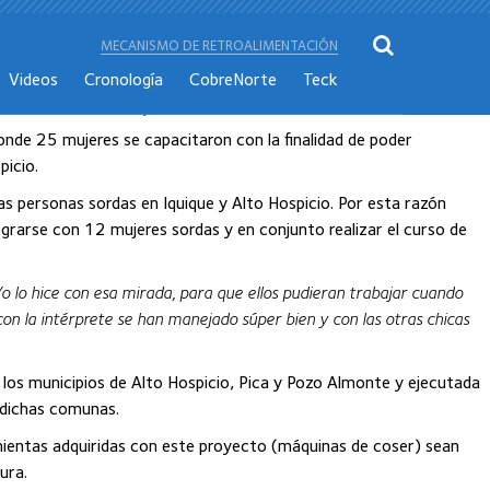
MECANISMO DE RETROALIMENTACIÓN
Videos
Cronología
CobreNorte
Teck
e Alto Hospicio
onde 25 mujeres se capacitaron con la finalidad de poder
picio.
las personas sordas en Iquique y Alto Hospicio. Por esta razón
grarse con 12 mujeres sordas y en conjunto realizar el curso de
Yo lo hice con esa mirada, para que ellos pudieran trabajar cuando
con la intérprete se han manejado súper bien y con las otras chicas
n los municipios de Alto Hospicio, Pica y Pozo Almonte y ejecutada
e dichas comunas.
mientas adquiridas con este proyecto (máquinas de coser) sean
ura.