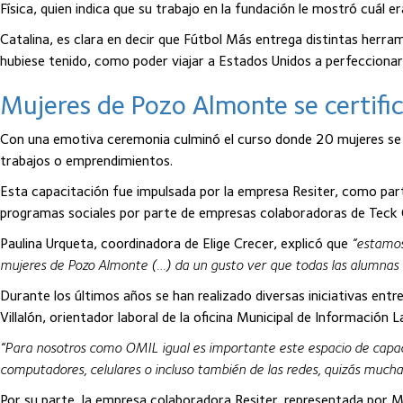
Física, quien indica que su trabajo en la fundación le mostró cuál e
Catalina, es clara en decir que Fútbol Más entrega distintas herram
hubiese tenido, como poder viajar a Estados Unidos a perfeccionar
Mujeres de Pozo Almonte se certific
Con una emotiva ceremonia culminó el curso donde 20 mujeres se c
trabajos o emprendimientos.
Esta capacitación fue impulsada por la empresa Resiter, como parte 
programas sociales por parte de empresas colaboradoras de Teck Qu
Paulina Urqueta, coordinadora de Elige Crecer, explicó que
“estamos 
mujeres de Pozo Almonte (…) da un gusto ver que todas las alumnas
Durante los últimos años se han realizado diversas iniciativas entr
Villalón, orientador laboral de la oficina Municipal de Información 
“Para nosotros como OMIL igual es importante este espacio de capacit
computadores, celulares o incluso también de las redes, quizás much
Por su parte, la empresa colaboradora Resiter, representada por M