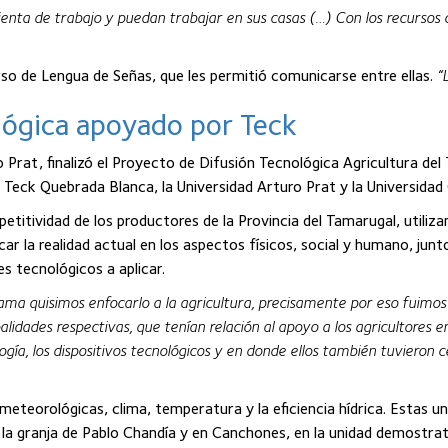
amienta de trabajo y puedan trabajar en sus casas (…) Con los recur
curso de Lengua de Señas, que les permitió comunicarse entre ellas.
“
ológica apoyado por Teck
o Prat, finalizó el Proyecto de Difusión Tecnológica Agricultura de
 Teck Quebrada Blanca, la Universidad Arturo Prat y la Universidad 
titividad de los productores de la Provincia del Tamarugal, utilizan
icar la realidad actual en los aspectos físicos, social y humano, ju
s tecnológicos a aplicar.
ama quisimos enfocarlo a la agricultura, precisamente por eso fuimos 
lidades respectivas, que tenían relación al apoyo a los agricultores
ología, los dispositivos tecnológicos y en donde ellos también tuvieron
 meteorológicas, clima, temperatura y la eficiencia hídrica. Estas un
a granja de Pablo Chandía y en Canchones, en la unidad demostrati