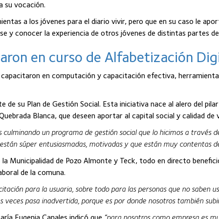
ra su vocación.
ientas a los jóvenes para el diario vivir, pero que en su caso le ap
se y conocer la experiencia de otros jóvenes de distintas partes d
aron en curso de Alfabetización Digi
apacitaron en computación y capacitación efectiva, herramientas q
de su Plan de Gestión Social. Esta iniciativa nace al alero del pil
ebrada Blanca, que deseen aportar al capital social y calidad de 
culminando un programa de gestión social que lo hicimos a través de l
 están súper entusiasmadas, motivadas y que están muy contentas de
e la Municipalidad de Pozo Almonte y Teck, todo en directo benefici
Laboral de la comuna.
ación para la usuaria, sobre todo para las personas que no saben usa
as veces pasa inadvertida, porque es por donde nosotros también subi
aría Eugenia Canales indicó que
“para nosotros como empresa es mu