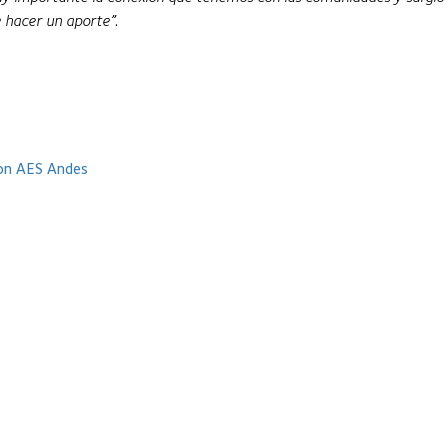
e hacer un aporte”
.
con AES Andes