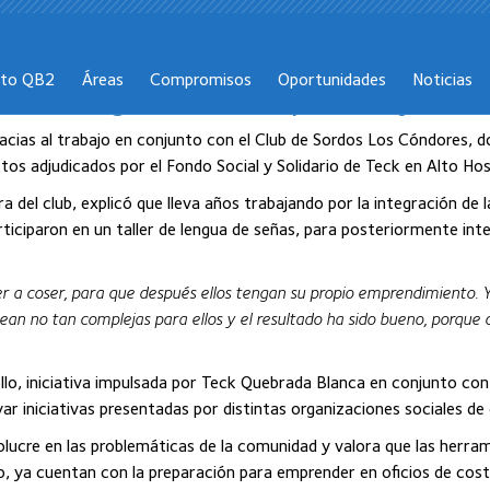
cto QB2
Áreas
Compromisos
Oportunidades
Noticias
 con lengua de señas para mujeres d
racias al trabajo en conjunto con el Club de Sordos Los Cóndores, d
tos adjudicados por el Fondo Social y Solidario de Teck en Alto Hos
a del club, explicó que lleva años trabajando por la integración de 
iciparon en un taller de lengua de señas, para posteriormente inte
der a coser, para que después ellos tengan su propio emprendimiento. 
ean no tan complejas para ellos y el resultado ha sido bueno, porque 
ollo, iniciativa impulsada por Teck Quebrada Blanca en conjunto co
yar iniciativas presentadas por distintas organizaciones sociales d
lucre en las problemáticas de la comunidad y valora que las herra
o, ya cuentan con la preparación para emprender en oficios de cost