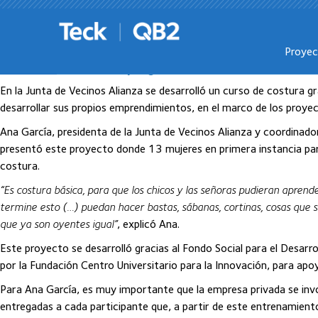
Posts del enero, 2024
Proye
Fondo Social apoya curso de costura
En la Junta de Vecinos Alianza se desarrolló un curso de costura g
desarrollar sus propios emprendimientos, en el marco de los proyec
Ana García, presidenta de la Junta de Vecinos Alianza y coordinador
presentó este proyecto donde 13 mujeres en primera instancia part
costura.
“Es costura básica, para que los chicos y las señoras pudieran apren
termine esto (…) puedan hacer bastas, sábanas, cortinas, cosas que s
que ya son oyentes igual”
, explicó Ana.
Este proyecto se desarrolló gracias al Fondo Social para el Desarr
por la Fundación Centro Universitario para la Innovación, para apo
Para Ana García, es muy importante que la empresa privada se invo
entregadas a cada participante que, a partir de este entrenamient