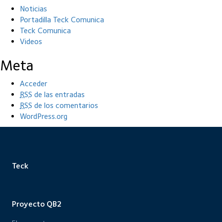
Noticias
Portadilla Teck Comunica
Teck Comunica
Videos
Meta
Acceder
RSS
de las entradas
RSS
de los comentarios
WordPress.org
Teck
Proyecto QB2