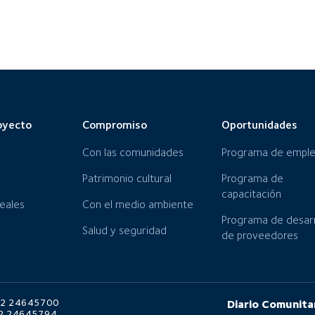
oyecto
Compromiso
Oportunidades
Con las comunidades
Programa de empl
Patrimonio cultural
Programa de
capacitación
neales
Con el medio ambiente
Programa de desarr
Salud y seguridad
de proveedores
6 2 24645700
Diario Comunita
6 2 24645794