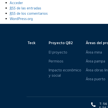
Acceder
RSS
de las entradas
RSS
de los comentarios
WordPress.org
Teck
Proyecto QB2
Áreas del pr
El proyecto
Área mina
Permisos
Área pampa
Impacto económico
Área obras li
y social
Área puerto
T: 5
F: 5