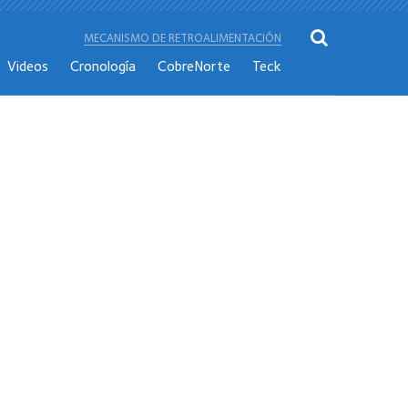
MECANISMO DE RETROALIMENTACIÓN
Videos
Cronología
CobreNorte
Teck