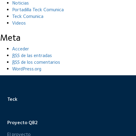
Noticias
Portadilla Teck Comunica
Teck Comunica
Videos
Meta
Acceder
RSS
de las entradas
RSS
de los comentarios
WordPress.org
Teck
Proyecto QB2
El proyecto