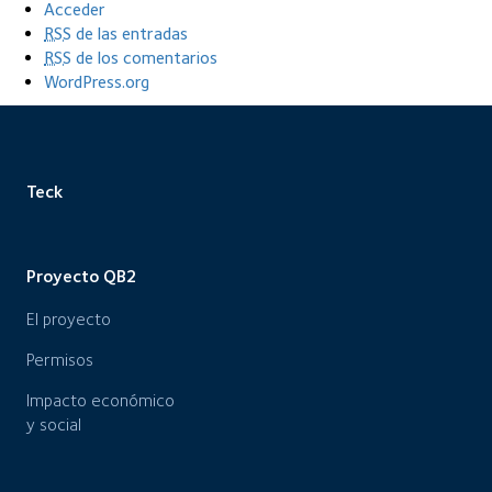
Acceder
RSS
de las entradas
RSS
de los comentarios
WordPress.org
Teck
Proyecto QB2
El proyecto
Permisos
Impacto económico
y social