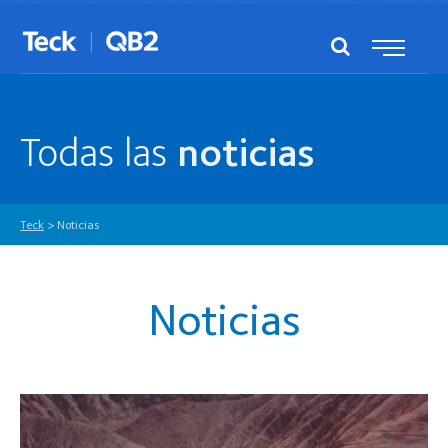
Todas las
noticias
Teck
>
Noticias
Noticias