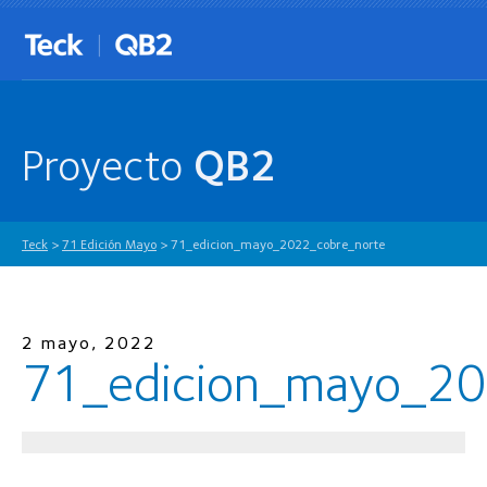
Proyecto
QB2
Teck
>
71 Edición Mayo
>
71_edicion_mayo_2022_cobre_norte
2 mayo, 2022
71_edicion_mayo_20