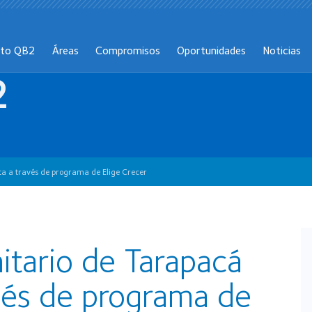
cto QB2
Áreas
Compromisos
Oportunidades
Noticias
2
a a través de programa de Elige Crecer
tario de Tarapacá
avés de programa de