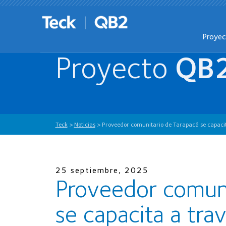
Proye
Proyecto
QB
Teck
>
Noticias
>
Proveedor comunitario de Tarapacá se capacit
25 septiembre, 2025
Proveedor comuni
se capacita a tr