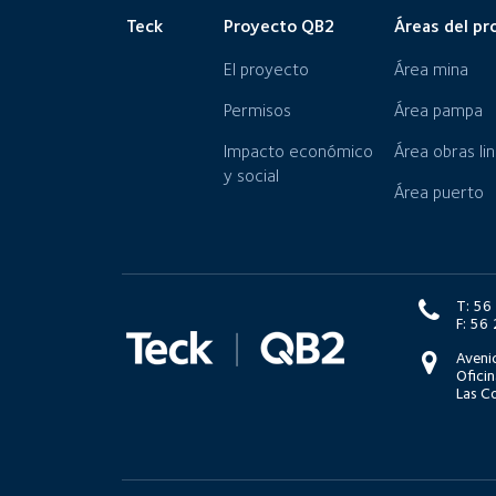
Teck
Proyecto QB2
Áreas del pr
El proyecto
Área mina
Permisos
Área pampa
Impacto económico
Área obras li
y social
Área puerto
T: 5
F: 5
Aveni
Oficin
Las Co