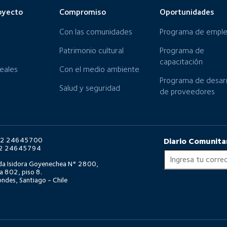
oyecto
Compromiso
Oportunidades
Con las comunidades
Programa de empl
Patrimonio cultural
Programa de
capacitación
neales
Con el medio ambiente
Programa de desarr
Salud y seguridad
de proveedores
6 2 24645700
Diario Comunita
6 2 24645794
da Isidora Goyenechea N° 2800,
a 802, piso 8.
ndes, Santiago - Chile