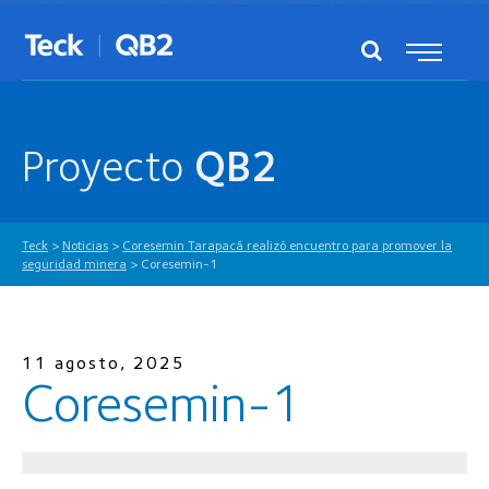
Proyecto
QB2
Teck
>
Noticias
>
Coresemin Tarapacá realizó encuentro para promover la
seguridad minera
>
Coresemin-1
11 agosto, 2025
Coresemin-1