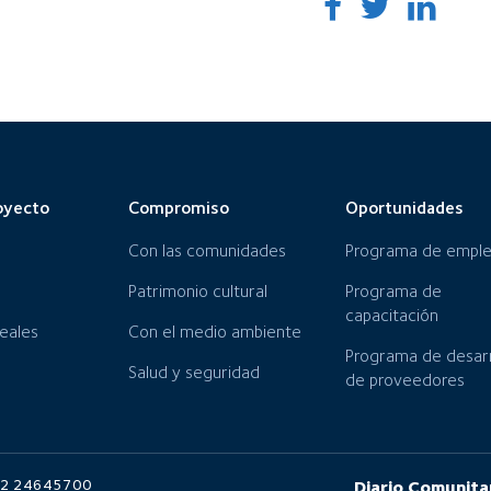
oyecto
Compromiso
Oportunidades
Con las comunidades
Programa de empl
Patrimonio cultural
Programa de
capacitación
neales
Con el medio ambiente
Programa de desarr
Salud y seguridad
de proveedores
6 2 24645700
Diario Comunita