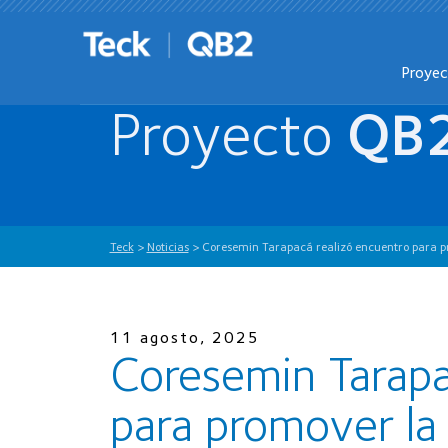
Proye
Proyecto
QB
Teck
>
Noticias
>
Coresemin Tarapacá realizó encuentro para p
11 agosto, 2025
Coresemin Tarapa
para promover la