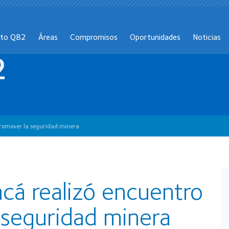
cto QB2
Áreas
Compromisos
Oportunidades
Noticias
2
romover la seguridad minera
cá realizó encuentro
 seguridad minera