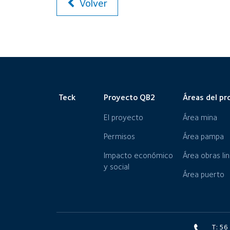
Volver
Teck
Proyecto QB2
Áreas del pr
El proyecto
Área mina
Permisos
Área pampa
Impacto económico
Área obras li
y social
Área puerto
T: 5