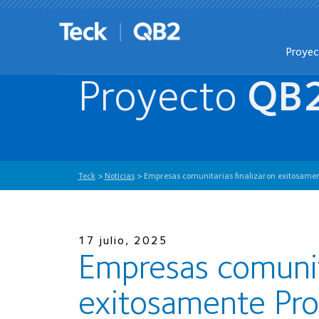
Proye
Proyecto
QB
Teck
>
Noticias
>
Empresas comunitarias finalizaron exitosamen
17 julio, 2025
Empresas comunita
exitosamente Pr