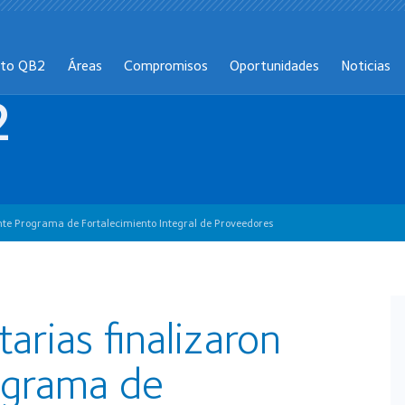
cto QB2
Áreas
Compromisos
Oportunidades
Noticias
2
te Programa de Fortalecimiento Integral de Proveedores
rias finalizaron
ograma de