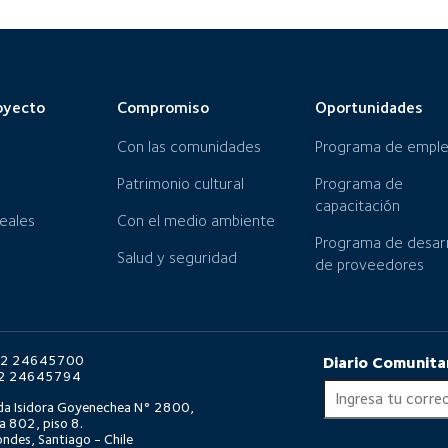
oyecto
Compromiso
Oportunidades
Con las comunidades
Programa de empl
Patrimonio cultural
Programa de
capacitación
neales
Con el medio ambiente
Programa de desarr
Salud y seguridad
de proveedores
6 2 24645700
Diario Comunita
6 2 24645794
da Isidora Goyenechea N° 2800,
a 802, piso 8.
ndes, Santiago - Chile