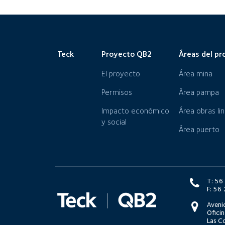
Teck
Proyecto QB2
Áreas del pr
El proyecto
Área mina
Permisos
Área pampa
Impacto económico
Área obras li
y social
Área puerto
T: 5
F: 5
Aveni
Oficin
Las Co