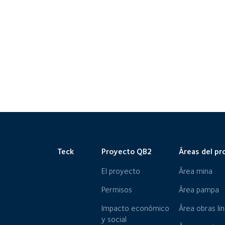
Teck
Proyecto QB2
Áreas del pr
El proyecto
Área mina
Permisos
Área pampa
Impacto económico
Área obras li
y social