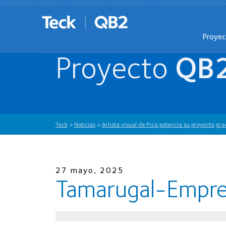
Proye
Proyecto
QB
Teck
>
Noticias
>
Artista visual de Pica potencia su proyecto 
27 mayo, 2025
Tamarugal-Empr