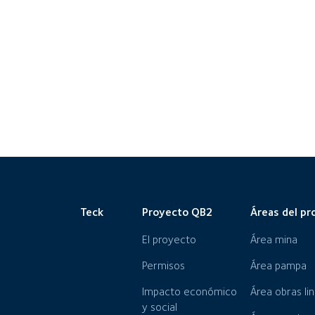
Teck
Proyecto QB2
Áreas del pr
El proyecto
Área mina
Permisos
Área pampa
Impacto económico
Área obras li
y social