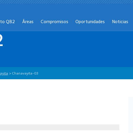
cto QB2
Áreas
Compromisos
Oportunidades
Noticias
2
ayita
>
Chanavayita-03