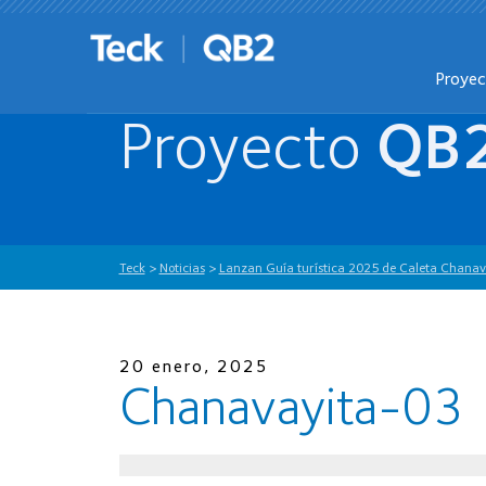
Proye
Proyecto
QB
Teck
>
Noticias
>
Lanzan Guía turística 2025 de Caleta Chanav
20 enero, 2025
Chanavayita-03