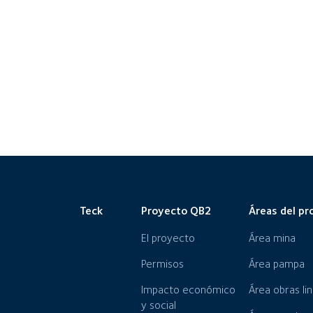
Teck
Proyecto QB2
Áreas del pr
El proyecto
Área mina
Permisos
Área pampa
Impacto económico
Área obras li
y social