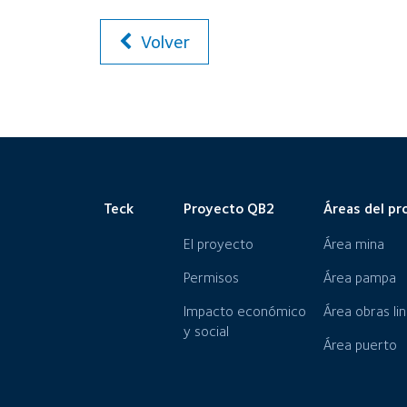
Volver
Teck
Proyecto QB2
Áreas del pr
El proyecto
Área mina
Permisos
Área pampa
Impacto económico
Área obras li
y social
Área puerto