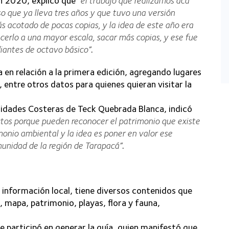
ón 2020, explicó que
“el trabajo que realizamos acá
o que ya lleva tres años y que tuvo una versión
ás acotado de pocas copias, y la idea de este año era
acerlo a una mayor escala, sacar más copias, y ese fue
iantes de octavo básico”
.
 en relación a la primera edición, agregando lugares
 entre otros datos para quienes quieran visitar la
unidades Costeras de Teck Quebrada Blanca, indicó
os porque pueden reconocer el patrimonio que existe
imonio ambiental y la idea es poner en valor ese
omunidad de la región de Tarapacá”
.
 información local, tiene diversos contenidos que
 mapa, patrimonio, playas, flora y fauna,
e participó en generar la guía, quien manifestó que