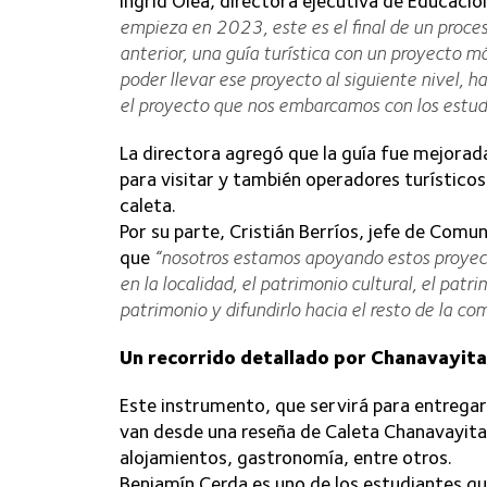
Ingrid Olea, directora ejecutiva de Educaci
empieza en 2023, este es el final de un proces
anterior, una guía turística con un proyecto m
poder llevar ese proyecto al siguiente nivel, h
el proyecto que nos embarcamos con los estud
La directora agregó que la guía fue mejorada
para visitar y también operadores turísticos,
caleta.
Por su parte, Cristián Berríos, jefe de Com
que
“nosotros estamos apoyando estos proyect
en la localidad, el patrimonio cultural, el patr
patrimonio y difundirlo hacia el resto de la c
Un recorrido detallado por Chanavayita
Este instrumento, que servirá para entregar
van desde una reseña de Caleta Chanavayita,
alojamientos, gastronomía, entre otros.
Benjamín Cerda es uno de los estudiantes qu