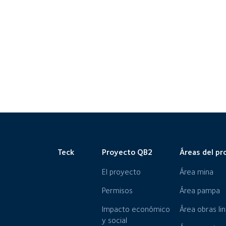
Teck
Proyecto QB2
Áreas del pr
El proyecto
Área mina
Permisos
Área pampa
Impacto económico
Área obras li
y social