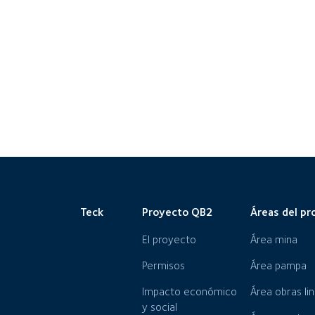
Teck
Proyecto QB2
Áreas del pr
El proyecto
Área mina
Permisos
Área pampa
Impacto económico
Área obras li
y social