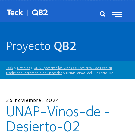
Proyecto
QB2
Teck
>
Noticias
>
UNAP presentó los Vinos del Desierto 2024 con su
tradicional ceremonia de Encorche
>
UNAP-Vinos-del-Desierto-02
25 noviembre, 2024
UNAP-Vinos-del-
Desierto-02