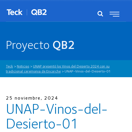
Proyecto
QB2
Teck
>
Noticias
>
UNAP presentó los Vinos del Desierto 2024 con su
tradicional ceremonia de Encorche
>
UNAP-Vinos-del-Desierto-01
25 noviembre, 2024
UNAP-Vinos-del-
Desierto-01