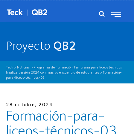
Proyecto
QB2
Teck
>
Noticias
>
Programa de Formación Temprana para liceos técnicos
finaliza versión 2024 con masivo encuentro de estudiantes
>
Formación-
para-liceos-técnicos-03
28 octubre, 2024
Formación-para-
liceos-técnicos-03