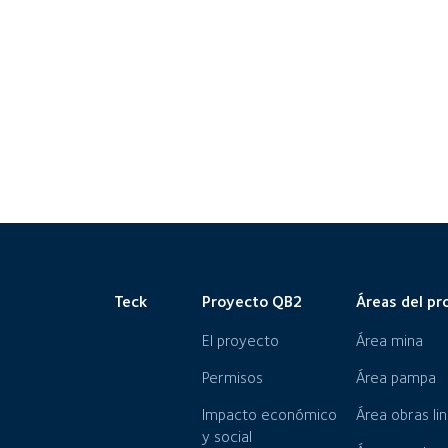
Teck
Proyecto QB2
Áreas del pr
El proyecto
Área mina
Permisos
Área pampa
Impacto económico
Área obras li
y social