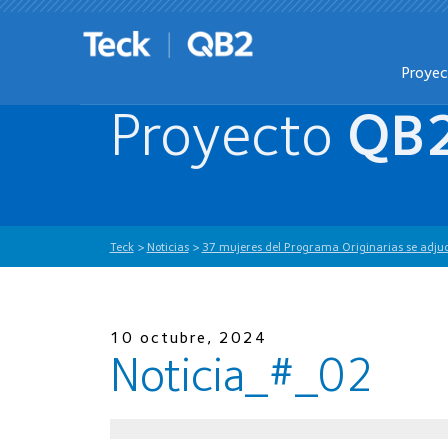
Proye
Proyecto
QB
Teck
>
Noticias
>
37 mujeres del Programa Originarias se adju
10 octubre, 2024
Noticia_#_02