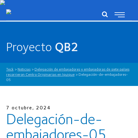
Proyecto
QB2
Teck
>
Noticias
>
Delegación de embajadores y embajadoras de siete países
recorrieron Centro Originarias en Iquique
>
Delegación-de-embajadores-
05
7 octubre, 2024
Delegación-de-
embajadores-05