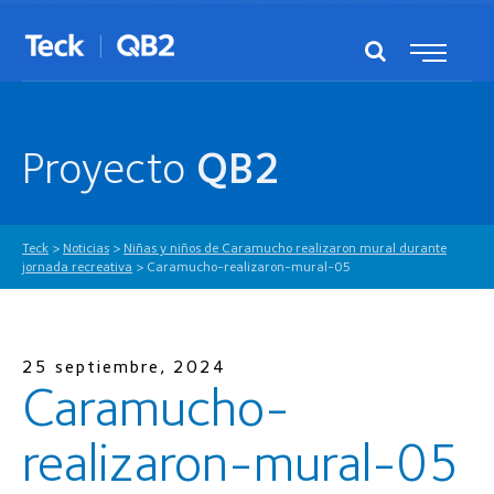
Proyecto
QB2
Teck
>
Noticias
>
Niñas y niños de Caramucho realizaron mural durante
jornada recreativa
>
Caramucho-realizaron-mural-05
25 septiembre, 2024
Caramucho-
realizaron-mural-05