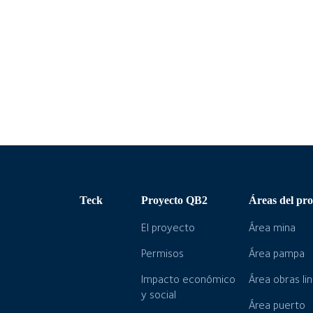
Teck
Proyecto QB2
Áreas del pro
El proyecto
Área mina
Permisos
Área pampa
Impacto económico
Área obras li
y social
Área puerto