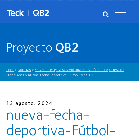
Proyecto
QB2
Teck
>
Noticias
>
En Chanavayita se vivió una nueva fecha deportiva de
Fútbol Más
>
nueva-fecha-deportiva-Fútbol-Más-02
13 agosto, 2024
nueva-fecha-
deportiva-Fútbol-