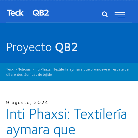
Proyecto
QB2
Teck
>
Noticias
>
Inti Phaxsi: Textilería aymara que promueve el rescate de
diferentes técnicas de tejido
9 agosto, 2024
Inti Phaxsi: Textilería
aymara que