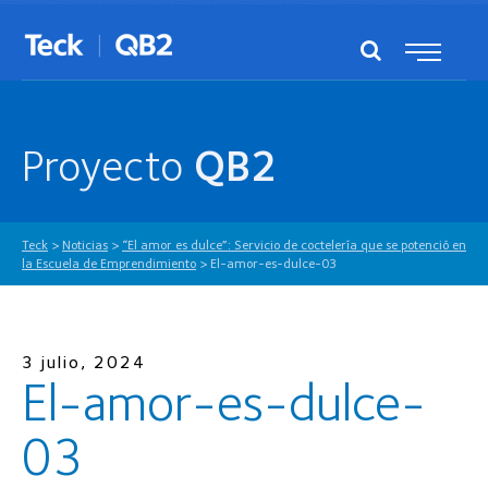
Proyecto
QB2
Teck
>
Noticias
>
“El amor es dulce”: Servicio de coctelería que se potenció en
la Escuela de Emprendimiento
>
El-amor-es-dulce-03
3 julio, 2024
El-amor-es-dulce-
03