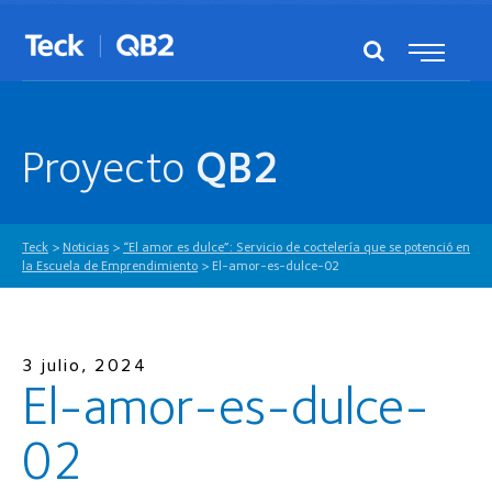
Proyecto
QB2
Teck
>
Noticias
>
“El amor es dulce”: Servicio de coctelería que se potenció en
la Escuela de Emprendimiento
>
El-amor-es-dulce-02
3 julio, 2024
El-amor-es-dulce-
02