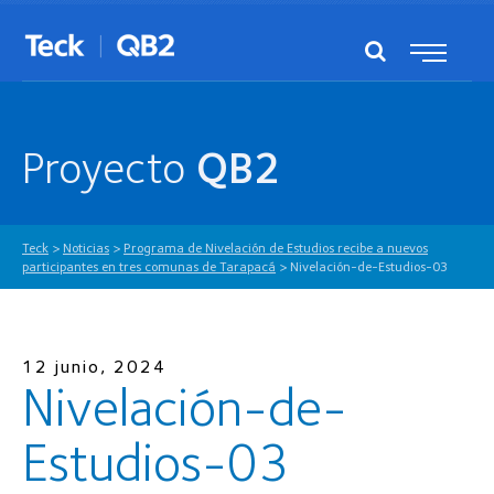
Proyecto
QB2
Teck
>
Noticias
>
Programa de Nivelación de Estudios recibe a nuevos
participantes en tres comunas de Tarapacá
>
Nivelación-de-Estudios-03
12 junio, 2024
Nivelación-de-
Estudios-03