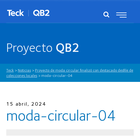
Proyecto
QB2
Teck
>
Noticias
>
Proyecto de moda circular finalizó con destacado desfile de
colecciones locales
>
moda-circular-04
15 abril, 2024
moda-circular-04