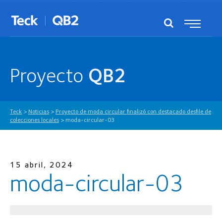
Proyecto
QB2
Teck
>
Noticias
>
Proyecto de moda circular finalizó con destacado desfile de
colecciones locales
>
moda-circular-03
15 abril, 2024
moda-circular-03