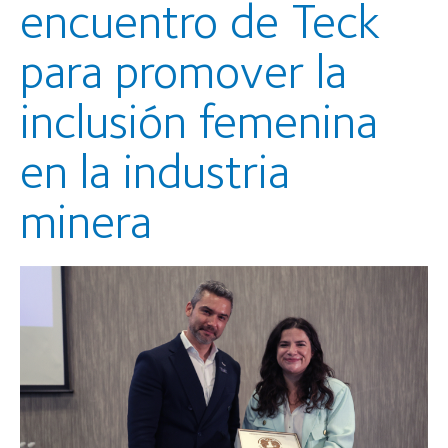
encuentro de Teck
para promover la
inclusión femenina
en la industria
minera