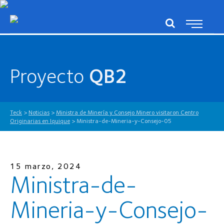
Proyecto
QB2
Teck
>
Noticias
>
Ministra de Minería y Consejo Minero visitaron Centro
Originarias en Iquique
>
Ministra-de-Mineria-y-Consejo-05
15 marzo, 2024
Ministra-de-
Mineria-y-Consejo-