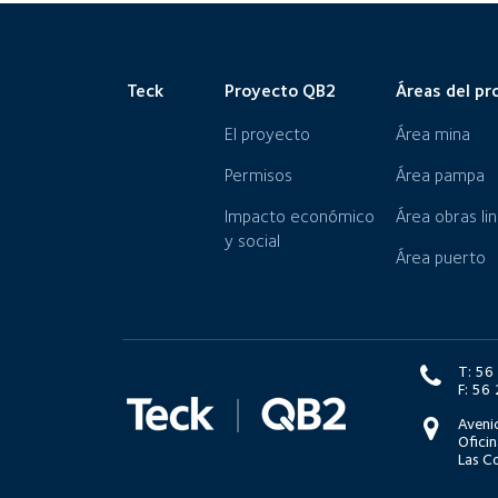
Teck
Proyecto QB2
Áreas del pr
El proyecto
Área mina
Permisos
Área pampa
Impacto económico
Área obras li
y social
Área puerto
T: 5
F: 5
Aveni
Oficin
Las Co