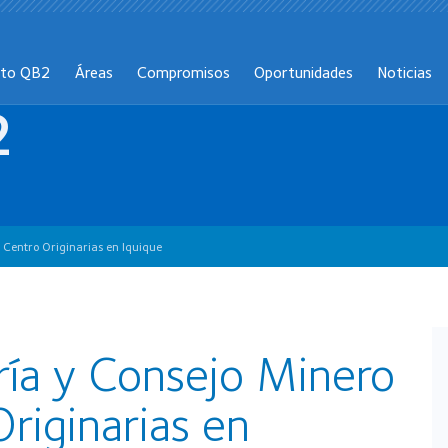
cto QB2
Áreas
Compromisos
Oportunidades
Noticias
2
n Centro Originarias en Iquique
ría y Consejo Minero
Originarias en