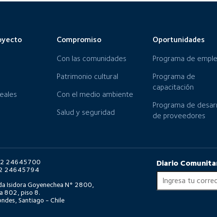
oyecto
Compromiso
Oportunidades
Con las comunidades
Programa de empl
Patrimonio cultural
Programa de
capacitación
neales
Con el medio ambiente
Programa de desarr
Salud y seguridad
de proveedores
6 2 24645700
Diario Comunita
6 2 24645794
da Isidora Goyenechea N° 2800,
a 802, piso 8.
ndes, Santiago - Chile