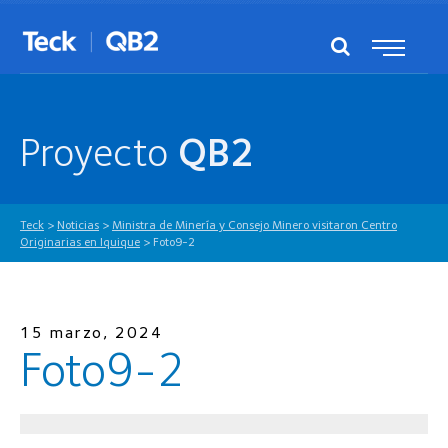
Proyecto
QB2
Teck
>
Noticias
>
Ministra de Minería y Consejo Minero visitaron Centro
Originarias en Iquique
>
Foto9-2
15 marzo, 2024
Foto9-2