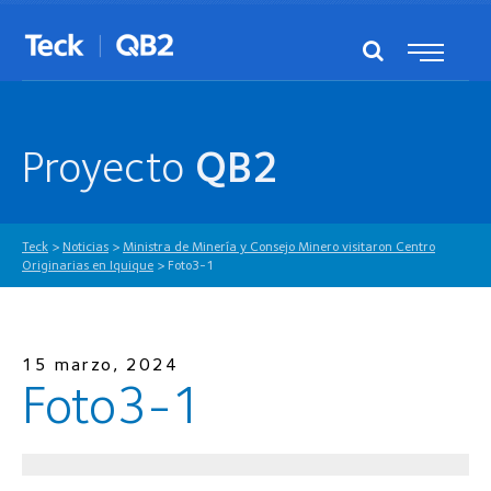
Proyecto
QB2
Teck
>
Noticias
>
Ministra de Minería y Consejo Minero visitaron Centro
Originarias en Iquique
>
Foto3-1
15 marzo, 2024
Foto3-1