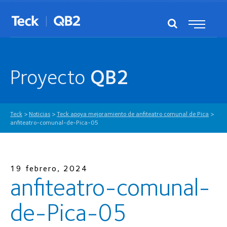
Proyecto
QB2
Teck
>
Noticias
>
Teck apoya mejoramiento de anfiteatro comunal de Pica
>
anfiteatro-comunal-de-Pica-05
19 febrero, 2024
anfiteatro-comunal-
de-Pica-05