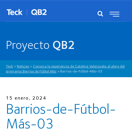
Proyecto
QB2
Teck
>
Noticias
>
Conozca la experiencia de Catalina Valenzuela al alero del
programa Barrios de Fútbol Más
>
Barrios-de-Fútbol-Más-03
15 enero, 2024
Barrios-de-Fútbol-
Más-03