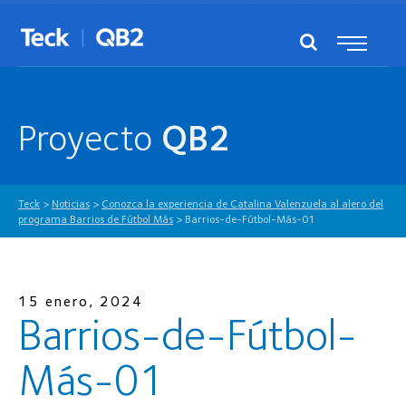
Proyecto
QB2
Teck
>
Noticias
>
Conozca la experiencia de Catalina Valenzuela al alero del
programa Barrios de Fútbol Más
>
Barrios-de-Fútbol-Más-01
15 enero, 2024
Barrios-de-Fútbol-
Más-01