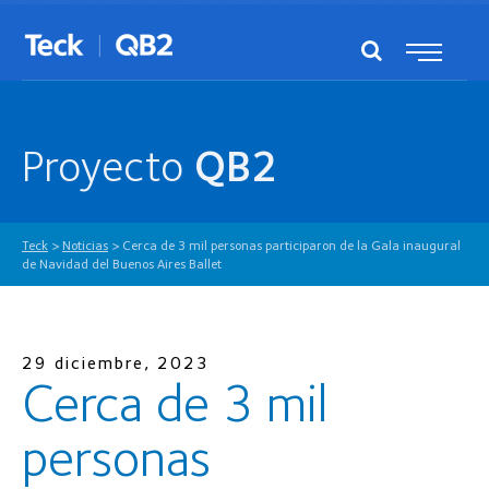
Proyecto
QB2
Teck
>
Noticias
>
Cerca de 3 mil personas participaron de la Gala inaugural
de Navidad del Buenos Aires Ballet
29 diciembre, 2023
Cerca de 3 mil
personas