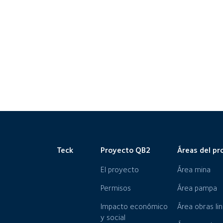
Teck
Proyecto QB2
Áreas del pr
El proyecto
Área mina
Permisos
Área pampa
Impacto económico
Área obras li
y social