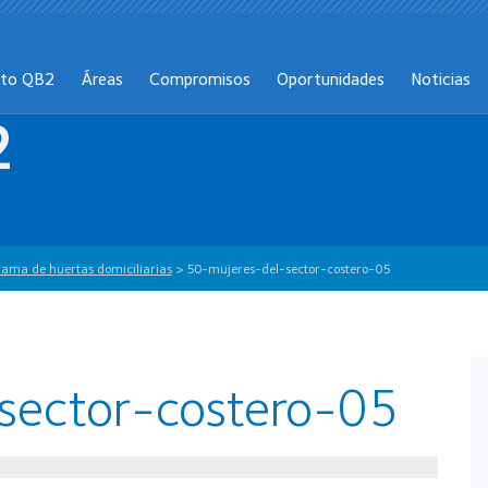
cto QB2
Áreas
Compromisos
Oportunidades
Noticias
2
grama de huertas domiciliarias
>
50-mujeres-del-sector-costero-05
sector-costero-05