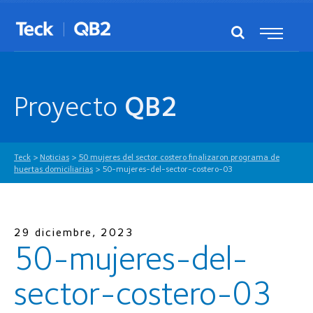
Proyecto
QB2
Teck
>
Noticias
>
50 mujeres del sector costero finalizaron programa de
huertas domiciliarias
>
50-mujeres-del-sector-costero-03
29 diciembre, 2023
50-mujeres-del-
sector-costero-03