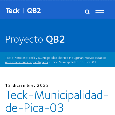
Proyecto
QB2
Teck
>
Noticias
>
Teck y Municipalidad de Pica inauguran nuevos espacios
para colecciones arqueológicas
>
Teck-Municipalidad-de-Pica-03
13 diciembre, 2023
Teck-Municipalidad-
de-Pica-03