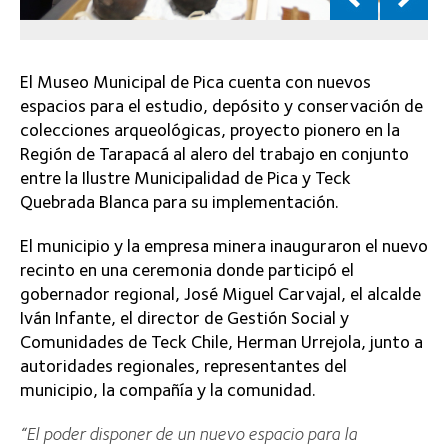
Iván Infante, el director de Gestión Social y
Comunidades de Teck Chile, Herman Urrejola, junto a
autoridades regionales, representantes del
municipio, la compañía y la comunidad.
“El poder disponer de un nuevo espacio para la
conservación y análisis de nuestras piezas
arqueológicas, es un sueño cumplido, ya que en nuestra
comuna hemos podido rescatar no solo momias, sino
también artefactos que fueron utilizados por los
asentamientos indígenas y de los primeros colonos que
llegaron hasta estas zonas. Estamos seguros de que
este nuevo recinto nos permitirá poder realizar mayores
estudios de las nuevas piezas que podamos encontrar y
así contribuir a la historia del Oasis”
, señaló el alcalde
de Pica, Iván Infante Chacón.
Este nuevo recinto permitirá almacenar materiales
arqueológicos y paleontológicos provenientes de la