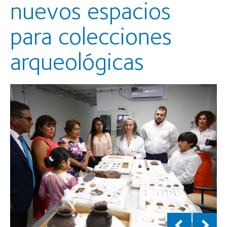
nuevos espacios
para colecciones
arqueológicas
El Museo Municipal de Pica cuenta con nuevos
espacios para el estudio, depósito y conservación de
colecciones arqueológicas, proyecto pionero en la
Región de Tarapacá al alero del trabajo en conjunto
entre la Ilustre Municipalidad de Pica y Teck
Quebrada Blanca para su implementación.
El municipio y la empresa minera inauguraron el nuevo
recinto en una ceremonia donde participó el
gobernador regional, José Miguel Carvajal, el alcalde