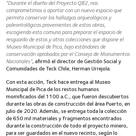
momificados del 1100 a.C., que fueron descubiertos
durante las obras de construcción del área Puerto, en
julio de 2020. Además, se entrega toda la colección
de 650 mil materiales y fragmentos encontrados
durante la construcción de todo el proyecto minero,
para ser guardados en el nuevo recinto, según lo
dispuesto por el Consejo de Monumentos Nacionales
para su resguardo definitivo.
Características
Estos nuevos depósitos son los primeros en su tipo
en ser construidos en la Región de Tarapacá y
consideraron en su diseño, la cercanía con el
Monumento Histórico
«Casa del Socorro, Ex Hospital
de Pica»
, generando un diálogo arquitectónico entre
ambos inmuebles.
En el diseño del programa arquitectónico de los