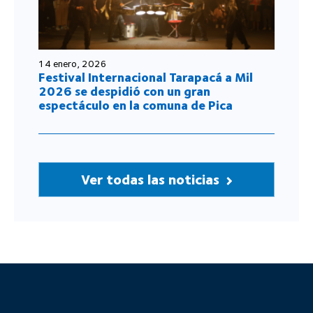
Teck
Proyecto QB2
El proyecto
Permisos
Impacto económico
y social
Áreas del proyecto