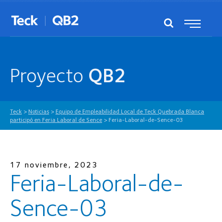
Proyecto
QB2
Teck
>
Noticias
>
Equipo de Empleabilidad Local de Teck Quebrada Blanca
participó en Feria Laboral de Sence
>
Feria-Laboral-de-Sence-03
17 noviembre, 2023
Feria-Laboral-de-
Sence-03