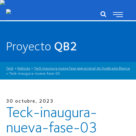
Proyecto
QB2
Teck
>
Noticias
>
Teck inaugura nueva fase operacional de Quebrada Blanca
>
Teck-inaugura-nueva-fase-03
30 octubre, 2023
Teck-inaugura-
nueva-fase-03