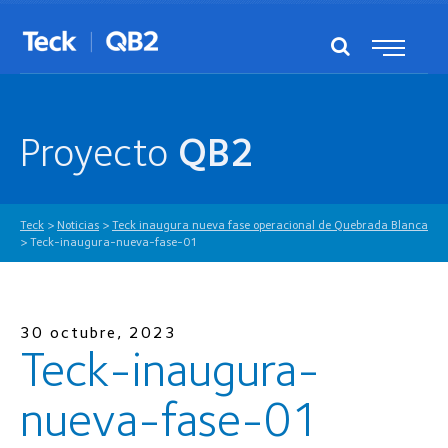
Proyecto
QB2
Teck
>
Noticias
>
Teck inaugura nueva fase operacional de Quebrada Blanca
>
Teck-inaugura-nueva-fase-01
30 octubre, 2023
Teck-inaugura-
nueva-fase-01